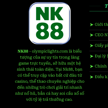
T
Giới t
Giao diện mượt mà, bố cục thông minh, khả năng
CEO N
đó, sảnh
săn cá đổi thưởng
của
NK88
luôn đảm 
Giấy 
Sức hấp dẫn của bắn cá N
NK88
- olympiclights.com là biểu
Đại lý
tượng của sự uy tín trong làng
Lý do
bắn cá
NK88
thu hút đông đảo người chơi
game trực tuyến, sở hữu một hệ
vừa giải trí vừa đòi hỏi chiến thuật hợp lý.
Chính 
sinh thái toàn diện. Tại Nk88, bạn
có thể truy cập vào bất cứ đâu từ
Điều k
Đồ họa 3D sống động
casino, thể thao chuyên nghiệp cho
đến những trò chơi giải trí nhanh
Không gian đại dương tại
NK88
được mô phỏng b
như nổ hũ, bắn cá hay soi cầu xổ số
biển chuyển động mượt mà. Hiệu ứng ánh sáng t
với tỷ lệ trả thưởng cao.
như trực tiếp tại trường
bắn cá.