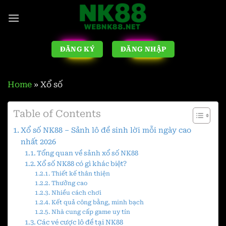
ĐĂNG KÝ
ĐĂNG NHẬP
Home
»
Xổ số
Table of Contents
Xổ số NK88 – Sảnh lô đề sinh lời mỗi ngày cao
nhất 2026
Tổng quan về sảnh xổ số NK88
Xổ số NK88 có gì khác biệt?
Thiết kế thân thiện
Thưởng cao
Nhiều cách chơi
Kết quả công bằng, minh bạch
Nhà cung cấp game uy tín
Các vé cược lô đề tại NK88