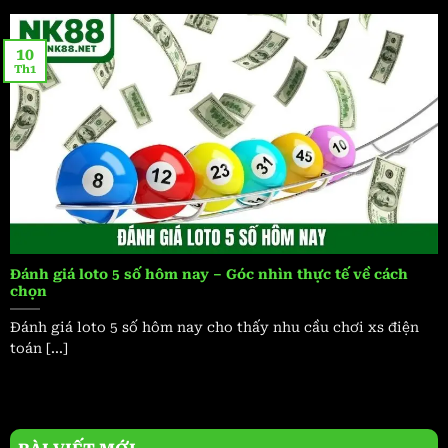
Mỗi phiên quay tại nhà cái diễn ra theo thời gian
10
thực, kết quả được công bố tức thì, không xảy ra
Th1
sai lệch hay thao tác thủ công nào. Nhờ vậy niềm
tin của người chơi ngày càng cao và lượng truy cập
tăng đều đặn mỗi ngày.
Đánh giá loto 5 số hôm nay – Góc nhìn thực tế về cách
chọn
Đánh giá loto 5 số hôm nay cho thấy nhu cầu chơi xs điện
toán [...]
Sảnh xổ số NK88 là sân chơi đặc biệt nổi tiếng