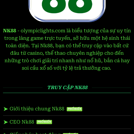
Nhiều cách chơi
Sảnh
xổ số NK88
tích hợp nhiều hình thức giải trí
đa dạng. Từ xs siêu tốc cho đến các loại vé truyền
NK88
- olympiclights.com là biểu tượng của sự uy tín
thống đều hội tụ:
trong làng game trực tuyến, sở hữu một hệ sinh thái
XS siêu tốc
: Biết kết quả chỉ sau vài chục giây, phù
toàn diện. Tại Nk88, bạn có thể truy cập vào bất cứ
hợp người thích trải nghiệm nhanh.
đâu từ casino, thể thao chuyên nghiệp cho đến
những trò chơi giải trí nhanh như nổ hũ, bắn cá hay
Keno
: Chọn dãy số nhiều hơn, tạo cơ hội thắng lớn
soi cầu xổ số với tỷ lệ trả thưởng cao.
với các lựa chọn linh hoạt.
XS miền Bắc, Trung, Nam
: Giữ được nét truyền
TRUY CẬP NK88
thống nhưng tích hợp công nghệ hiện đại, giúp
người chơi tiện lợi khi dự đoán.
Giới thiệu chung Nk88
CEO Nk88