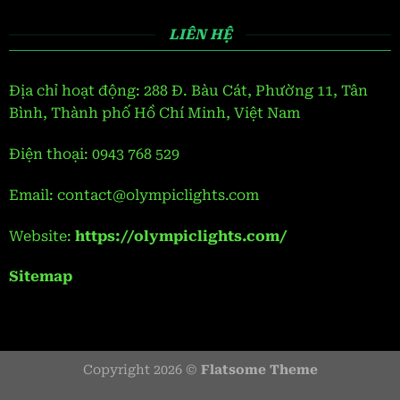
NK88
hợp tác cùng các nhà phát triển game danh
LIÊN HỆ
tiếng TP để đảm bảo hệ thống ổn định và tốc độ xử
lý nhanh. Hình ảnh hiển thị sắc nét, kết quả quay
thưởng mượt mà, giúp người chơi trải nghiệm trọn
Địa chỉ hoạt động: 288 Đ. Bàu Cát, Phường 11, Tân
vẹn mà không gặp gián đoạn.
Bình, Thành phố Hồ Chí Minh, Việt Nam
Điện thoại:
0943 768 529
Các vé cược lô đề tại NK88
Mức cược đa dạng phù hợp với mọi đối tượng, từ
Email:
contact@olympiclights.com
người mới đến cao thủ. Một số loại vé phổ biến có
thể tham gia như:
Website:
https://olympiclights.com/
Lô
: chọn hai số cuối của giải thưởng, trúng theo tỷ
Sitemap
lệ cao.
Đề
: dự đoán chính xác hai số cuối của giải đặc biệt,
tỷ lệ ăn đến 1:99.
Copyright 2026 ©
Flatsome Theme
Chơi 3D
: dự đoán ba chữ số theo thứ tự, mang lại