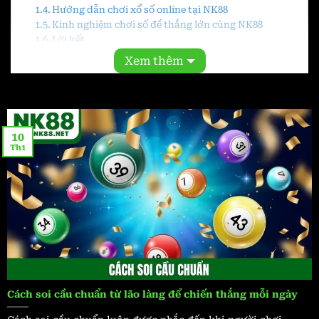
Hướng dẫn chơi xổ số online tại NK88
Kinh nghiệm chơi số đề thắng lớn cùng NK88
Lời kết
Xem thêm
XỔ SỐ NK88 – SẢNH LÔ ĐỀ SINH
LỜI MỖI NGÀY CAO NHẤT 2026
Xổ số
là sảnh giải trí trực tuyến lý tưởng dành cho
10
những ai yêu thích cảm giác hồi hộp chờ đợi kết
Th1
quả mỗi ngày. Mỗi lượt dự đoán không chỉ mang
tính giải trí mà còn mở ra cơ hội sinh lời hấp dẫn,
với tỷ lệ trả thưởng minh bạch và công khai. Hệ
thống được thiết kế hiện đại, trực quan và ổn định
giúp người chơi hoàn toàn yên tâm, đảm bảo trải
nghiệm liền mạch và trọn vẹn. Chọn chơi tại
NK88
chính là bước đi thông minh cho hành trình vừa
tìm kiếm niềm vui vừa gia tăng lợi nhuận cá nhân.
Cách soi cầu chuẩn từ lão làng để chiến thắng mỗi ngày