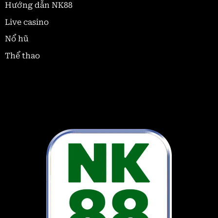
Hướng dẫn NK88
cứu kết quả đều được thiết kế khoa học.
Live casino
Thiết kế thân thiện
Nổ hũ
Các phiên cược được bố trí rõ ràng, giao diện trực
Thể thao
quan giúp thao tác mượt mà và chính xác. Người
Xổ số
mới chỉ cần vài phút là có thể làm quen và đặt cược
thành thạo. Giao diện
xổ số
hỗ trợ đa nền tảng, từ
máy tính đến điện thoại di động, đảm bảo mỗi thao
tác đều phản hồi nhanh chóng, từ đặt vé, kiểm tra
kết quả đến rút thưởng
Thưởng cao
Tỷ lệ trả thưởng tại nhà cái được thiết kế cực kỳ
hấp dẫn: chỉ cần dự đoán chính xác, người chơi có
thể nhân vốn lên tới 99 lần. Ngoài ra, hệ thống còn
cung cấp các ưu đãi đi kèm.