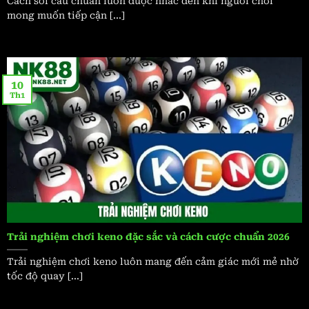
Cách soi cầu chuẩn luôn được nhắc đến khi người chơi
mong muốn tiếp cận [...]
10
Th1
Xổ số
Tổng quan về sảnh xổ số NK88
Sảnh
xổ số
NK88
được xây dựng với giao diện thân
Trải nghiệm chơi keno đặc sắc và cách cược chuẩn 2026
thiện, dễ thao tác, phù hợp với cả người mới làm
Trải nghiệm chơi keno luôn mang đến cảm giác mới mẻ nhờ
quen và những người chơi lâu năm. Mọi dữ liệu dự
tốc độ quay [...]
thưởng được hiển thị rõ ràng đảm bảo người tham
gia luôn nắm bắt thông tin chính xác và kịp thời.