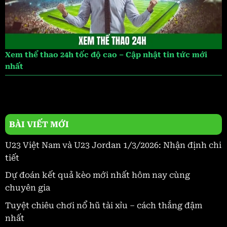
Xem thể thao 24h tốc độ cao – Cập nhật tin tức mới
nhất
BÀI VIẾT MỚI
U23 Việt Nam và U23 Jordan 1/3/2026: Nhận định chi
tiết
Dự đoán kết quả kèo mới nhất hôm nay cùng
chuyên gia
Tuyệt chiêu chơi nổ hũ tài xỉu – cách thắng đậm
nhất