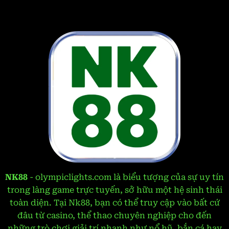
NK88
- olympiclights.com là biểu tượng của sự uy tín
trong làng game trực tuyến, sở hữu một hệ sinh thái
toàn diện. Tại Nk88, bạn có thể truy cập vào bất cứ
đâu từ casino, thể thao chuyên nghiệp cho đến
những trò chơi giải trí nhanh như nổ hũ, bắn cá hay