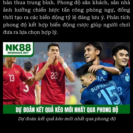
bàn thua trung bình.
Phong độ sân khách, sân nhà
ảnh hưởng chiến lược tấn công phòng ngự, đồng
thời tạo ra các biến động tỷ lệ đáng lưu ý. Phân tích
phong độ kết hợp biến động cược giúp người chơi
đưa ra lựa chọn hợp lý.
Dự đoán kết quả kèo mới nhất qua phong độ