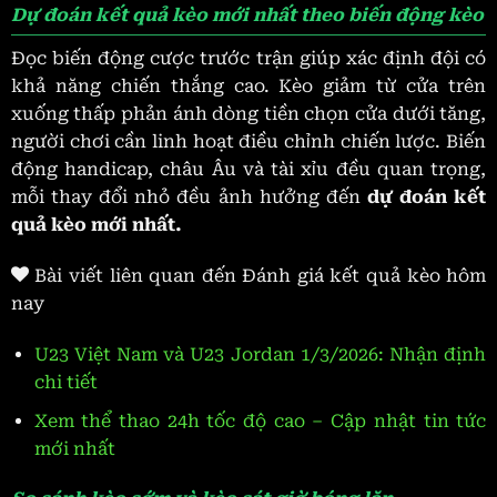
Dự đoán kết quả kèo mới nhất theo biến động kèo
Đọc biến động cược trước trận giúp xác định đội có
khả năng chiến thắng cao. Kèo giảm từ cửa trên
xuống thấp phản ánh dòng tiền chọn cửa dưới tăng,
người chơi cần linh hoạt điều chỉnh chiến lược. Biến
động handicap, châu Âu và tài xỉu đều quan trọng,
mỗi thay đổi nhỏ đều ảnh hưởng đến
dự đoán kết
quả kèo mới nhất.
Bài viết liên quan đến Đánh giá kết quả kèo hôm
nay
U23 Việt Nam và U23 Jordan 1/3/2026: Nhận định
chi tiết
Xem thể thao 24h tốc độ cao – Cập nhật tin tức
mới nhất