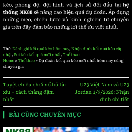
kèo, phong độ, đội hình và lịch sử đối đầu tại
hệ
thống
NK88
sẽ nâng cao hiệu quả dự đoán. Áp dụng
những mẹo, chiến lược và kinh nghiệm từ chuyên
gia trên đây đảm bảo những lợi thế ưu việt nhất.
Thẻ:
Đánh giá kết quả kèo hôm nay
,
Nhận định kết quả kèo cập
nhật
,
Soi kèo kết quả mới nhất
,
Thể thao
Home
»
Thể thao
»
Dự đoán kết quả kèo mới nhất hôm nay cùng
chuyên gia
Tuyệt chiêu chơi nổ hũ tài
U23 Việt Nam và U23
xỉu – cách thắng đậm
Jordan 1/3/2026: Nhận
nhất
định chi tiết
BÀI CÙNG CHUYÊN MỤC