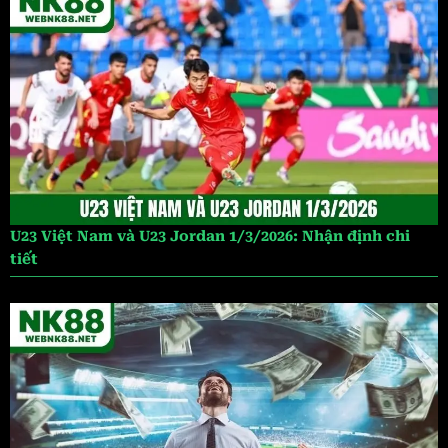
U23 Việt Nam và U23 Jordan 1/3/2026: Nhận định chi
tiết