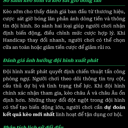
So sánh kèo sớm và kèo sát giờ bóng lăn
Kèo sớm cho thấy đánh giá ban đầu từ thương hiệu,
cược sát giờ bóng lăn phản ánh dòng tiền và thông
tin đội hình. So sánh hai loại giúp người chơi nhận
định biến động, điều chỉnh mức cược hợp lý. Khi
Handicap thay đổi nhanh, người chơi có thể chọn
cửa an toàn hoặc giảm tiền cược để giảm rủi ro.
Đánh giá ảnh hưởng đội hình xuất phát
Đội hình xuất phát quyết định chiến thuật tấn công
phòng ngự. Người chơi theo dõi thông tin trụ cột,
cầu thủ dự bị và tình trạng thể lực. Khi đội hình
chính xác nhận tham gia, kèo châu Á và châu Âu ổn
định hơn. Những thay đổi đột ngột trong đội hình
có thể tạo biến động lớn, người chơi cần
dự đoán
kết quả kèo mới nhất
linh hoạt để tận dụng cơ hội.
Phân tích lịch sử đối đầu