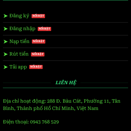
Đăng ký
Đăng nhập
Nạp tiền
Rút tiền
Tải app
LIÊN HỆ
Địa chỉ hoạt động: 288 Đ. Bàu Cát, Phường 11, Tân
Bình, Thành phố Hồ Chí Minh, Việt Nam
Điện thoại:
0943 768 529