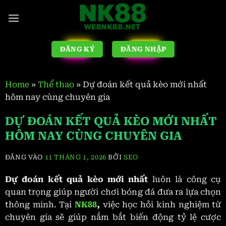
ĐĂNG KÝ
ĐĂNG NHẬP
Home
»
Thể thao
»
Dự đoán kết quả kèo mới nhất
hôm nay cùng chuyên gia
DỰ ĐOÁN KẾT QUẢ KÈO MỚI NHẤT
HÔM NAY CÙNG CHUYÊN GIA
ĐĂNG VÀO
11 THÁNG 1, 2026
BỞI
SEO
Dự đoán kết quả kèo mới nhất
luôn là công cụ
quan trọng giúp người chơi bóng đá đưa ra lựa chọn
thông minh. Tại
NK88
,
việc học hỏi kinh nghiệm từ
chuyên gia sẽ giúp nắm bắt biến động tỷ lệ cược