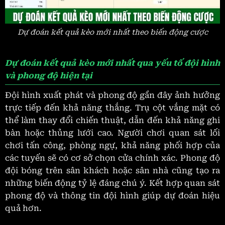
Dự đoán kết quả kèo mới nhất theo biến động cược
Dự đoán kết quả kèo mới nhất qua yếu tố đội hình
và phong độ hiện tại
Đội hình xuất phát và phong độ gần đây ảnh hưởng
trực tiếp đến khả năng thắng. Trụ cột vắng mặt có
thể làm thay đổi chiến thuật, dẫn đến khả năng ghi
bàn hoặc thủng lưới cao.
Người chơi quan sát lối
chơi tấn công, phòng ngự, khả năng phối hợp của
các tuyến sẽ có cơ sở chọn cửa chính xác. Phong độ
đội bóng trên sân khách hoặc sân nhà cũng tạo ra
những biến động tỷ lệ đáng chú ý. Kết hợp quan sát
phong độ và thông tin đội hình giúp dự đoán hiệu
quả hơn.