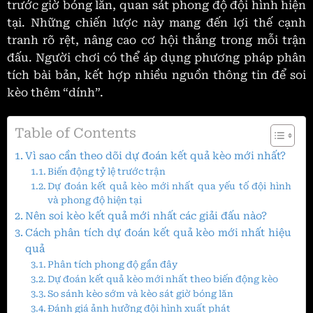
trước giờ bóng lăn, quan sát phong độ đội hình hiện
tại. Những chiến lược này mang đến lợi thế cạnh
tranh rõ rệt, nâng cao cơ hội thắng trong mỗi trận
đấu. Người chơi có thể áp dụng phương pháp phân
tích bài bản, kết hợp nhiều nguồn thông tin để soi
kèo thêm “dính”.
Table of Contents
Vì sao cần theo dõi dự đoán kết quả kèo mới nhất?
Biến động tỷ lệ trước trận
Dự đoán kết quả kèo mới nhất qua yếu tố đội hình
và phong độ hiện tại
Nên soi kèo kết quả mới nhất các giải đấu nào?
Cách phân tích dự đoán kết quả kèo mới nhất hiệu
quả
Phân tích phong độ gần đây
Dự đoán kết quả kèo mới nhất theo biến động kèo
So sánh kèo sớm và kèo sát giờ bóng lăn
Đánh giá ảnh hưởng đội hình xuất phát